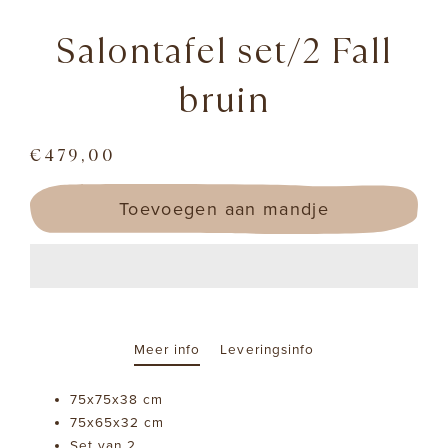
Salontafel set/2 Fall
bruin
€479,00
Regular
price
Toevoegen aan mandje
Meer info
Leveringsinfo
75x75x38 cm
75x65x32 cm
Set van 2