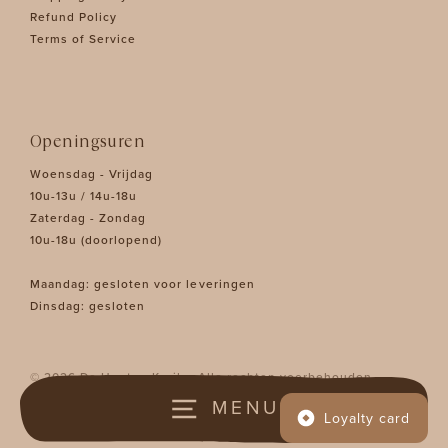
Refund Policy
Terms of Service
Openingsuren
Woensdag - Vrijdag
10u-13u / 14u-18u
Zaterdag - Zondag
10u-18u (doorlopend)
Maandag: gesloten voor leveringen
Dinsdag: gesloten
© 2026 De Houten Kruik - Alle rechten voorbehouden -
Website by Bureau Blanc
MENU
Loyalty card
Instagram
Facebook
Pinterest