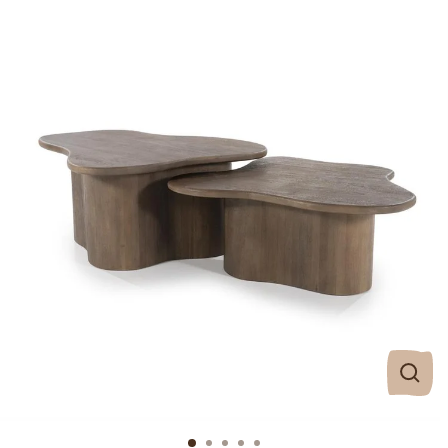
Clos
(esc)