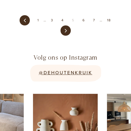
Previous
1
…
3
4
5
6
7
…
18
Next
Volg ons op Instagram
@DEHOUTENKRUIK